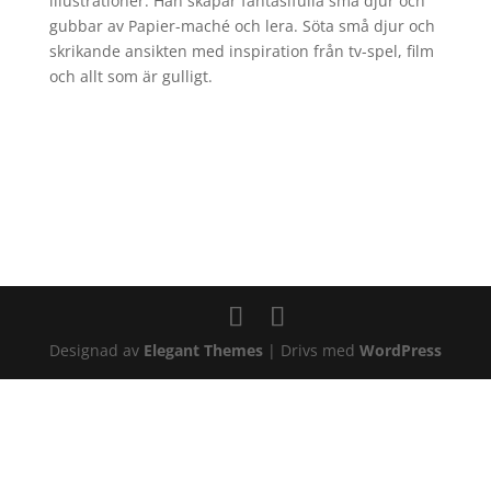
illustrationer. Han skapar fantasifulla små djur och
gubbar av Papier-maché och lera. Söta små djur och
skrikande ansikten med inspiration från tv-spel, film
och allt som är gulligt.
Designad av
Elegant Themes
| Drivs med
WordPress