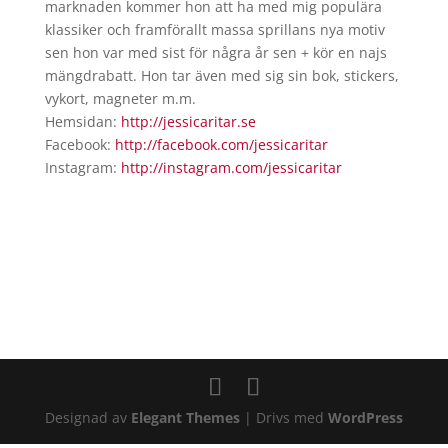
marknaden kommer hon att ha med mig populära
klassiker och framförallt massa sprillans nya motiv
sen hon var med sist för några år sen + kör en najs
mängdrabatt. Hon tar även med sig sin bok, stickers,
vykort, magneter m.m.
Hemsidan:
http://jessicaritar.se
Facebook:
http://facebook.com/
jessicaritar
Instagram:
http://instagram.com/
jessicaritar
Designad av
Elegant Themes
| Drivs med
WordPress