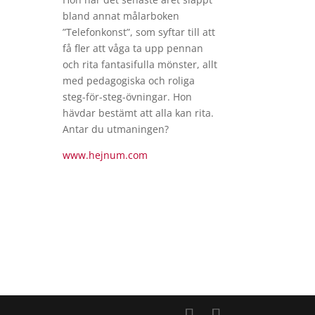
bland annat målarboken
”Telefonkonst”, som syftar till att
få fler att våga ta upp pennan
och rita fantasifulla mönster, allt
med pedagogiska och roliga
steg-för-steg-övningar. Hon
hävdar bestämt att alla kan rita.
Antar du utmaningen?
www.
hejnum
.com