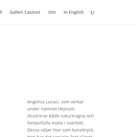
Galleri Casinot
Om
In English
Angelica Lucaci, som verkar
under namnet
Hejnum
,
illustrerar både naturtrogna och
fantasifulla motiv i svartvitt.
Dessa säljer hon som konsttryck.
Hon har det senaste året släppt