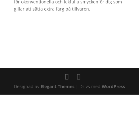
för okonventionella och lekfulla smyckenför dig som
gillar att sätta extra färg på tillvaron.
Designad av
Elegant Themes
| Drivs med
WordPress