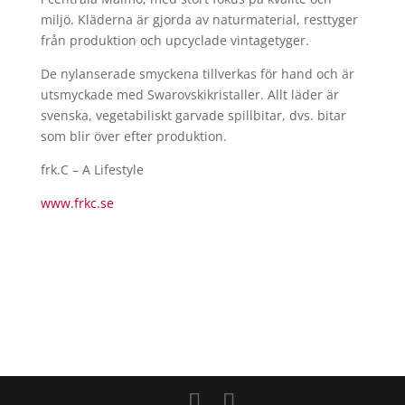
miljö. Kläderna är gjorda av naturmaterial, resttyger
från produktion och upcyclade vintagetyger.
De nylanserade smyckena tillverkas för hand och är
utsmyckade med Swarovskikristaller. Allt läder är
svenska, vegetabiliskt garvade spillbitar, dvs. bitar
som blir över efter produktion.
frk.C – A Lifestyle
www.frkc.se