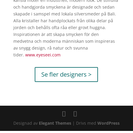
känsla möter en industriell, modern look. De stilfulla
och handgjorda smyckena är designade och sedan
skapade i samspel med lokala silversmeder på Bali.
Alla kristaller har handplockats från olika delar på
jorden och behålls ofta råa eller grovt huggna.
Inspirationen är att skapa smycken för den
medvetna och moderna människan som inspireras
av snygg design, rå natur och svunna
tider.
www.
eyeseei
.com
Se fler designers >
Designad av
Elegant Themes
| Drivs med
WordPress