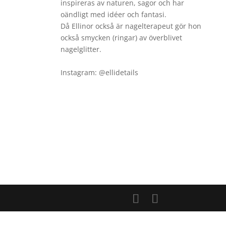
inspireras av naturen, sagor och har
oändligt med idéer och fantasi.
Då Ellinor också är nagelterapeut gör hon
också smycken (ringar) av överblivet
nagelglitter.
Instagram: @ellidetails