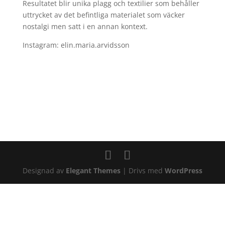
Resultatet blir unika plagg och textilier som behåller
uttrycket av det befintliga materialet som väcker
nostalgi men satt i en annan kontext.
Instagram: elin.maria.arvidsson
Designad av
Elegant Themes
| Drivs med
WordPress