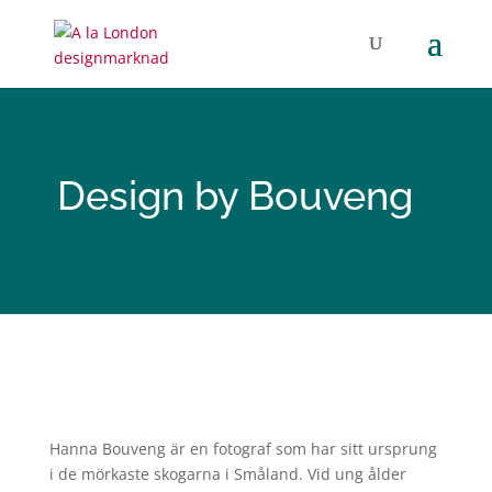
Design by Bouveng
Hanna Bouveng är en fotograf som har sitt ursprung
i de mörkaste skogarna i Småland. Vid ung ålder