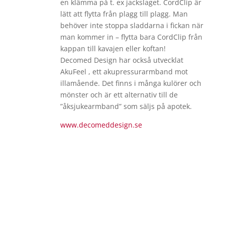
en klämma på t. ex jackslaget. CordClip är
lätt att flytta från plagg till plagg. Man
behöver inte stoppa sladdarna i fickan när
man kommer in – flytta bara CordClip från
kappan till kavajen eller koftan!
Decomed Design har också utvecklat
AkuFeel , ett akupressurarmband mot
illamående. Det finns i många kulörer och
mönster och är ett alternativ till de
”åksjukearmband” som säljs på apotek.
www.decomeddesign.se