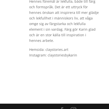
Hennes föremål är lekfulla, både till färg
och formspråk. Det är ett uttryck för
hennes önskan att inspirera till mer glädje
och lekfullhet i människors liv, att våga
omge sig av färgstarka och lekfulla
element i sin vardag. Färg gör Karin glad
och är en stor källa till inspiration i
hennes arbete.
Hemsida: claystories.art
Instagram: claystoriesbykarin