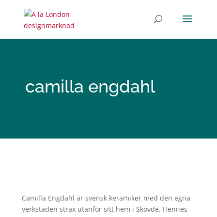
camilla engdahl
Camilla
Engdahl är svensk keramiker med den egna
verkstaden strax utanför sitt hem i Skövde. Hennes