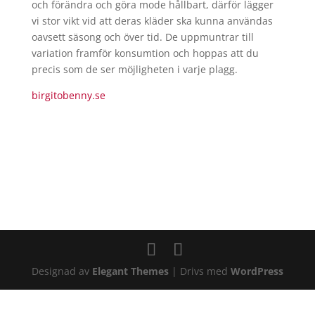
och förändra och göra mode hållbart, därför lägger
vi stor vikt vid att deras kläder ska kunna användas
oavsett säsong och över tid. De uppmuntrar till
variation framför konsumtion och hoppas att du
precis som de ser möjligheten i varje plagg.
birgitobenny.se
Designad av
Elegant Themes
| Drivs med
WordPress