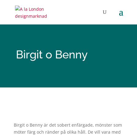
Birgit o Benny
Birgit
o Benny är det sobert enfärgade, mönster som
möter färg och ränder på olika håll. De vill vara med