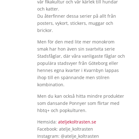
vår fikakultur och vår kärlek till hundar
och katter.
Du återfinner dessa serier på allt från
posters, vykort, stickers, muggar och
brickor.
Men för den med lite mer monokrom
smak har hon även sin svartvita serie
Stadsfåglar, där våra vanligaste fåglar och
populära stadsvyer från Göteborg eller
hennes egna kvarter i Kvarnbyn lappas
ihop till en spännande men stilren
kombination.
Men du kan också hitta mindre produkter
som dansande Ponnyer som flirtar med
hbtq+ och popkulturen.
Hemsida:
ateljekoltrasten.se
Facebook: atelje_koltrasten
Instagram: @atelje_koltrasten