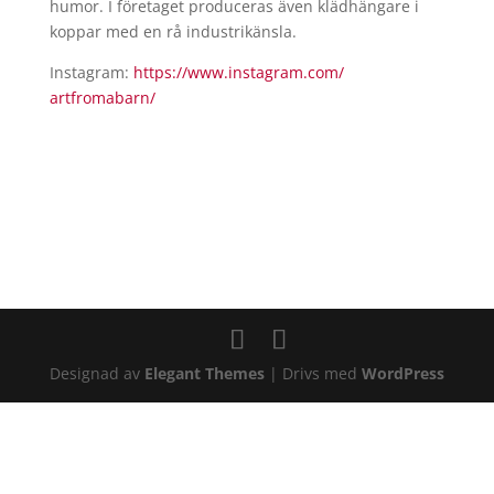
humor. I företaget produceras även klädhängare i
koppar med en rå industrikänsla.
Instagram:
https://www.instagram.com/
artfromabarn/
Designad av
Elegant Themes
| Drivs med
WordPress