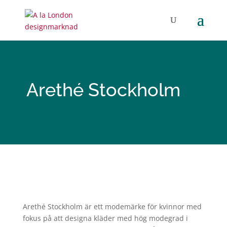
Arethé Stockholm
Arethé
Stockholm
är ett modemärke för kvinnor med
fokus på att designa kläder med hög modegrad i