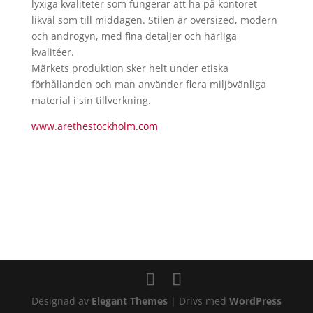
lyxiga kvaliteter som fungerar att ha på kontoret
likväl som till middagen. Stilen är oversized, modern
och androgyn, med fina detaljer och härliga
kvalitéer.
Märkets produktion sker helt under etiska
förhållanden och man använder flera miljövänliga
material i sin tillverkning.
www.arethestockholm.com
Designad av
Elegant Themes
| Drivs med
WordPress