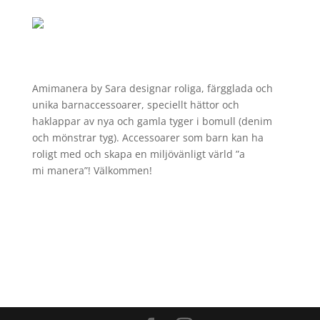
Amimanera
by
Sara
designar roliga, färgglada och
unika barnaccessoarer, speciellt hättor och
haklappar av nya och gamla tyger i bomull (denim
och mönstrar tyg). Accessoarer som barn kan ha
roligt med och skapa en miljövänligt värld ”a
mi
manera
”! Välkommen!