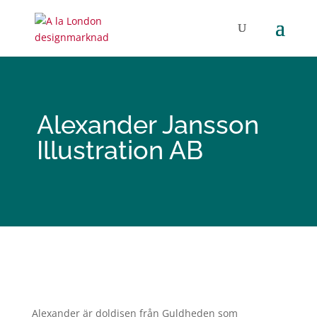
Alexander Jansson
Illustration AB
Alexander är doldisen från Guldheden som