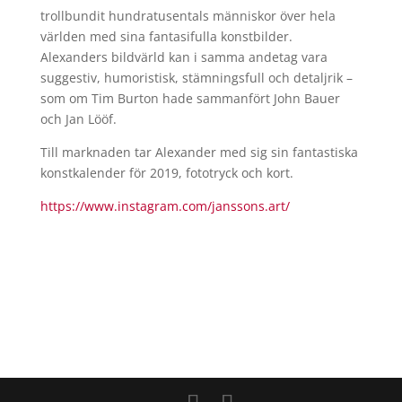
trollbundit hundratusentals människor över hela
världen med sina fantasifulla konstbilder.
Alexanders bildvärld kan i samma andetag vara
suggestiv, humoristisk, stämningsfull och detaljrik –
som om Tim Burton hade sammanfört John Bauer
och Jan Lööf.
Till marknaden tar Alexander med sig sin fantastiska
konstkalender för 2019, fototryck och kort.
https://www.instagram.com/janssons.art/