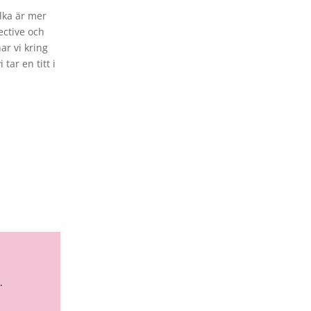
ilka är mer
ective och
ar vi kring
tar en titt i
.