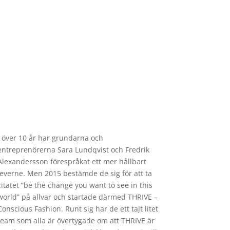
I över 10 år har grundarna och
entreprenörerna Sara Lundqvist och Fredrik
Alexandersson förespråkat ett mer hållbart
leverne. Men 2015 bestämde de sig för att ta
citatet ”be the change you want to see in this
world” på allvar och startade därmed THRIVE –
Conscious Fashion. Runt sig har de ett tajt litet
team som alla är övertygade om att THRIVE är