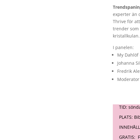
Trendspanin
experter än 
Thrive för a
trender som f
kristallkulan
I panelen:
My Dahlöf 
Johanna Si
Fredrik Al
Moderator 
TID: söndag
PLATS: Bibl
INNEHÅLL: P
GRATIS: För