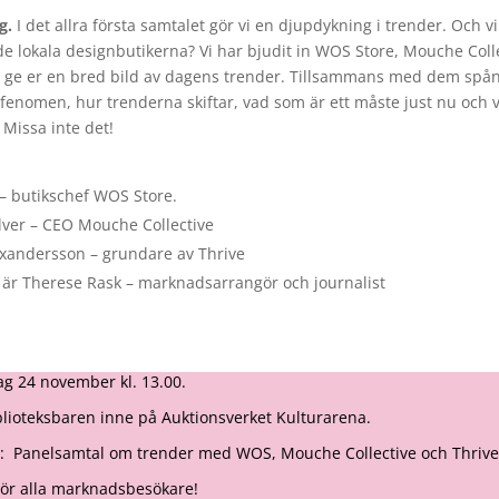
g.
I det allra första samtalet gör vi en djupdykning i trender. Och v
de lokala designbutikerna? Vi har bjudit in WOS Store, Mouche Coll
tt ge er en bred bild av dagens trender. Tillsammans med dem spån
enomen, hur trenderna skiftar, vad som är ett måste just nu och vi 
. Missa inte det!
– butikschef WOS Store.
lver – CEO Mouche Collective
exandersson – grundare av Thrive
är Therese Rask – marknadsarrangör och journalist
 24 november kl. 13.00.
ioteksbaren inne på Auktionsverket Kulturarena.
anelsamtal om trender med WOS, Mouche Collective och Thrive
 alla marknadsbesökare!