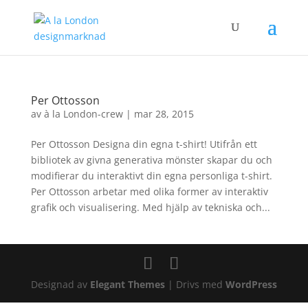
Per Ottosson
av
à la London-crew
|
mar 28, 2015
Per Ottosson Designa din egna t-shirt! Utifrån ett
bibliotek av givna generativa mönster skapar du och
modifierar du interaktivt din egna personliga t-shirt.
Per Ottosson arbetar med olika former av interaktiv
grafik och visualisering. Med hjälp av tekniska och...
Designad av
Elegant Themes
| Drivs med
WordPress