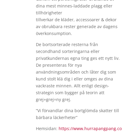
dina mest minnes-laddade plagg eller
tillhörigheter
tillverkar de kläder, accessoarer & dekor
av obrukbara rester generade av dagens
överkonsumption.
De bortsorterade resterna från
secondhand sorteringarna eller
privatkundernas egna ting ges ett nytt liv.
De presenteras för nya
användningsområden och låter dig som
kund stolt klä dig i eller omges av dina
vackraste minnen. Allt enligt design-
strategin som bygger på teorin att
grej+grej=ny grej.
”Vi förvandlar dina bortglömda skatter till
bärbara läckerheter”
Hemsidan:
https://www.hurrapangpang.co