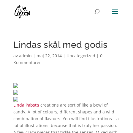
Lindas skål med godis
av
admin
|
maj 22, 2014
|
Uncategorized
|
0
Kommentarer
Linda Pabst’s
creations are sort of like a bowl of
candy. A lot of colours, different shapes and a wild
combination of flavours. You will find illustrations – a
lot of illustrations, because that is truly her passion.
A few crazy pieces that tickle the senses. Mixed with